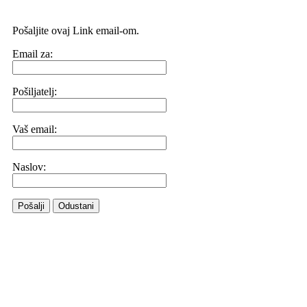
Pošaljite ovaj Link email-om.
Email za:
Pošiljatelj:
Vaš email:
Naslov:
Pošalji
Odustani