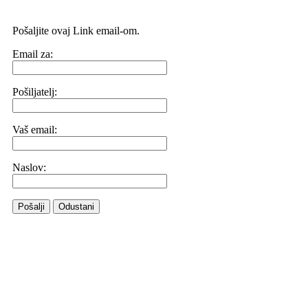
Pošaljite ovaj Link email-om.
Email za:
Pošiljatelj:
Vaš email:
Naslov:
Pošalji
Odustani